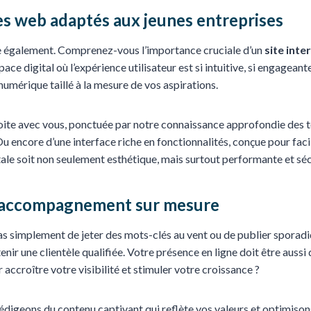
es web adaptés aux jeunes entreprises
être également. Comprenez-vous l’importance cruciale d’un
site inte
ace digital où l’expérience utilisateur est si intuitive, si engage
 numérique taillé à la mesure de vos aspirations.
oite avec vous, ponctuée par notre connaissance approfondie des te
Ou encore d’une interface riche en fonctionnalités, conçue pour facil
le soit non seulement esthétique, mais surtout performante et séc
et accompagnement sur mesure
 pas simplement de jeter des mots-clés au vent ou de publier sporadi
etenir une clientèle qualifiée. Votre présence en ligne doit être aus
r accroître votre visibilité et stimuler votre croissance ?
édigeons du contenu captivant qui reflète vos valeurs et optimiso