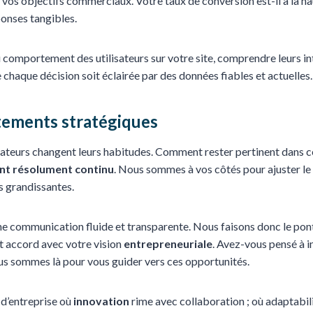
os objectifs commerciaux. Votre taux de conversion est-il à la hau
onses tangibles.
u comportement des utilisateurs sur votre site, comprendre leurs in
chaque décision soit éclairée par des données fiables et actuelles.
ements stratégiques
ilisateurs changent leurs habitudes. Comment rester pertinent dans 
t résolument continu
. Nous sommes à vos côtés pour ajuster le t
s grandissantes.
une communication fluide et transparente. Nous faisons donc le pont
it accord avec votre vision
entrepreneuriale
. Avez-vous pensé à i
us sommes là pour vous guider vers ces opportunités.
d’entreprise où
innovation
rime avec collaboration ; où adaptabil